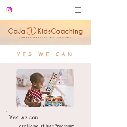
YES WE CAN
Yes we can
… der Name ist hier Programm.